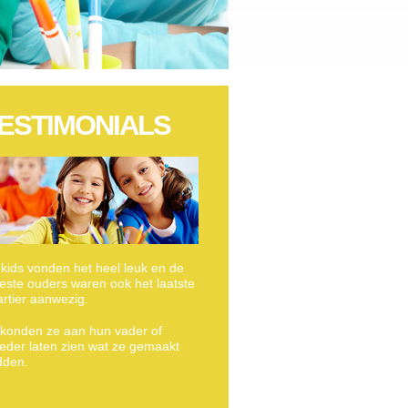
ESTIMONIALS
kids vonden het heel leuk en de
ste ouders waren ook het laatste
rtier aanwezig.
konden ze aan hun vader of
der laten zien wat ze gemaakt
dden.