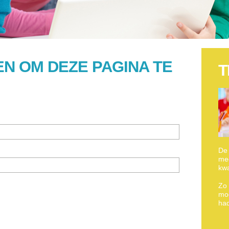
N OM DEZE PAGINA TE
T
De 
mee
kwa
Zo 
moe
ha